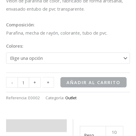
Velón de parafina de color, fabricado de forma artesanal,
envasado entubo de pvc transparente.
Composición
:
Parafina, mecha de rayón, colorante, tubo de pvc.
Colores:
-
-
+
+
AÑADIR AL CARRITO
Referencia:
E0002
Categoría:
Outlet
Información adicional
10
Peso