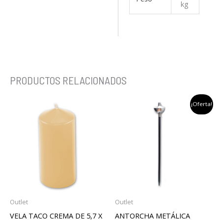
kg
PRODUCTOS RELACIONADOS
El
El
¡Oferta!
precio
precio
original
actual
era:
es:
21,29 €.
14,52 €.
Outlet
Outlet
VELA TACO CREMA DE 5,7 X
ANTORCHA METÁLICA