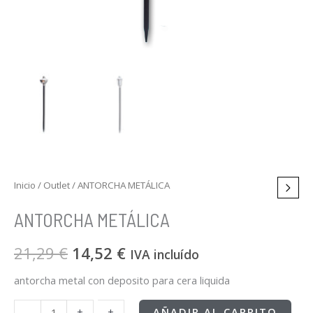
Inicio
/
Outlet
/ ANTORCHA METÁLICA
ANTORCHA METÁLICA
21,29
€
14,52
€
IVA incluído
antorcha metal con deposito para cera liquida
-
-
+
+
AÑADIR AL CARRITO