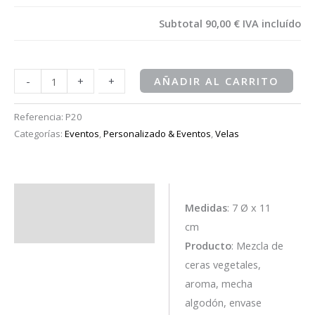
Subtotal
90,00 €
IVA incluído
-
-
+
+
AÑADIR AL CARRITO
Referencia:
P20
Categorías:
Eventos
,
Personalizado & Eventos
,
Velas
Descripción
Medidas
: 7 Ø x 11
cm
Información adicional
Producto
: Mezcla de
ceras vegetales,
aroma, mecha
algodón, envase