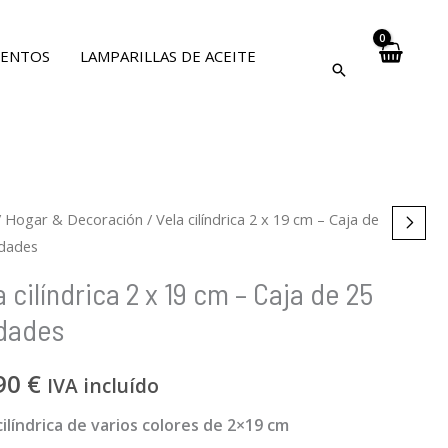
VENTOS
LAMPARILLAS DE ACEITE
s
/
Hogar & Decoración
/ Vela cilíndrica 2 x 19 cm – Caja de
idades
ity
rica
ity
a cilíndrica 2 x 19 cm – Caja de 25
dades
90
€
IVA incluído
cilíndrica de varios colores de 2×19 cm