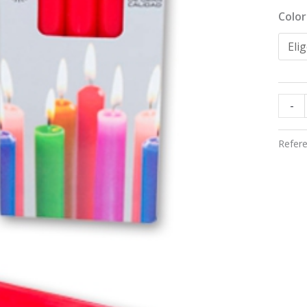
de
Color
25
unida
canti
-
-
Refere