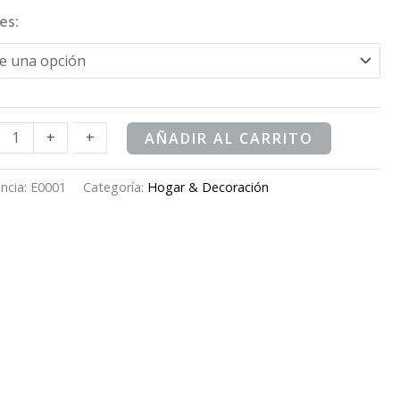
es:
des
dad
+
+
AÑADIR AL CARRITO
ncia:
E0001
Categoría:
Hogar & Decoración