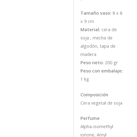
Tamaño vaso:
8 x 8
x 9 cm
Material:
cera de
soja , mecha de
algodón, tapa de
madera
Peso neto:
200 gr
Peso con embalaje:
1 kg
Composición
Cera vegetal de soja
Perfume
Alpha-isomethyl
ionone, Amyl