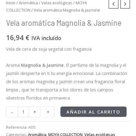
Inicio
/
Aromática
/
Velas ecológicas
/
MOYA
COLLECTION
/ Vela aromática Magnolia & Jasmine
Vela aromática Magnolia & Jasmine
16,94
€
IVA incluído
Vela de cera de soja vegetal con fragancia
Aroma
Magnolia & Jasmine
. El perfume de la magnolia y el
jazmín despierta en ti tu energía emocional. La combinación
de los aromas magnolia y jazmín crean una fragancia floral
limpia , que te transporta a los olores de los campos
silvestres floridos en primavera.
-
-
+
+
AÑADIR AL CARRITO
Referencia:
A05
Categorías:
Aromática
,
MOYA COLLECTION
,
Velas ecológicas