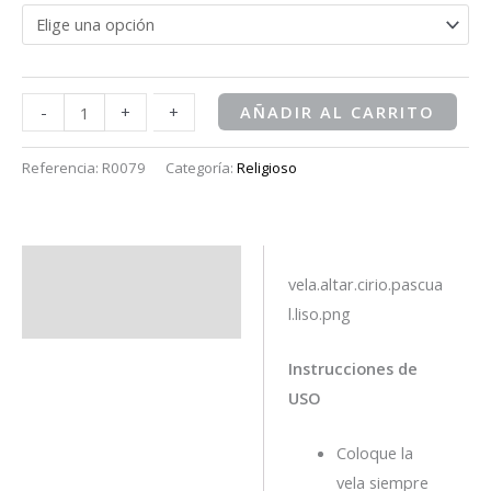
-
-
+
+
AÑADIR AL CARRITO
Referencia:
R0079
Categoría:
Religioso
Descripción
vela.altar.cirio.pascua
l.liso.png
Información adicional
Instrucciones de
USO
Coloque la
vela siempre