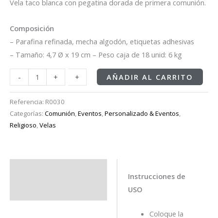
Vela taco blanca con pegatina dorada de primera comunión.
Composición
– Parafina refinada, mecha algodón, etiquetas adhesivas
– Tamaño: 4,7 Ø x 19 cm – Peso caja de 18 unid: 6 kg
-
-
+
+
AÑADIR AL CARRITO
Referencia:
R0030
Categorías:
Comunión
,
Eventos
,
Personalizado & Eventos
,
Religioso
,
Velas
Descripción
Instrucciones de
USO
Información adicional
Coloque la