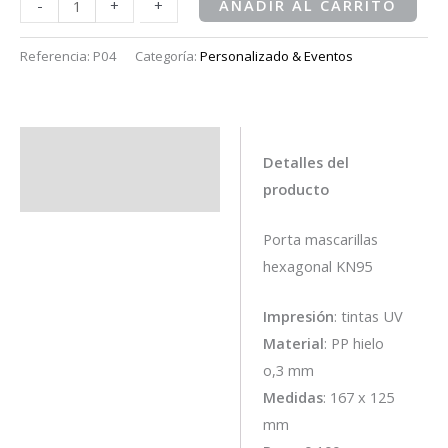
-
-
+
+
AÑADIR AL CARRITO
Referencia:
P04
Categoría:
Personalizado & Eventos
Descripción
Detalles del
producto
Información adicional
Porta mascarillas
hexagonal KN95
Impresión
: tintas UV
Material
: PP hielo
o,3 mm
Medidas
: 167 x 125
mm