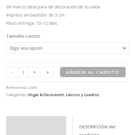
Sin marco ideal para de decoración de tu salón.
Impreso en bastidor de 3 cm.
Plazo entrega: 10-12 días.
Tamaño Lienzo:
-
-
+
+
AÑADIR AL CARRITO
Referencia:
L006
Categorías:
Hogar & Decoración
,
Lienzos y cuadros
Descripción
DESCRIPCIÓN del
producto
Información adicional