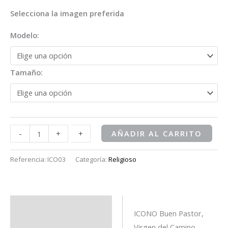
Selecciona la imagen preferida
Modelo:
Tamaño:
-
-
+
+
AÑADIR AL CARRITO
Referencia:
ICO03
Categoría:
Religioso
Descripción
ICONO Buen Pastor,
Virgen del Camino,
Información adicional