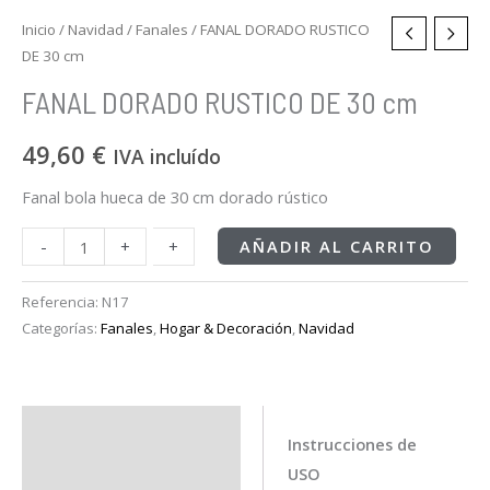
Inicio
/
Navidad
/
Fanales
/ FANAL DORADO RUSTICO
DE 30 cm
FANAL DORADO RUSTICO DE 30 cm
49,60
€
IVA incluído
Fanal bola hueca de 30 cm dorado rústico
-
-
+
+
AÑADIR AL CARRITO
Referencia:
N17
Categorías:
Fanales
,
Hogar & Decoración
,
Navidad
Descripción
Instrucciones de
USO
Información adicional