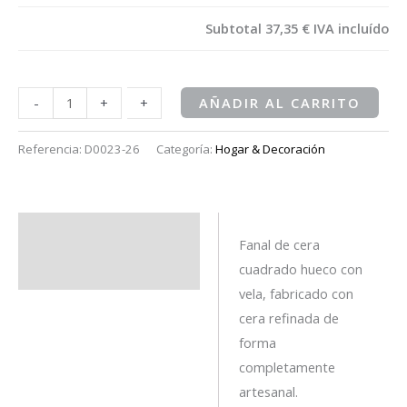
Subtotal
37,35 €
IVA incluído
-
-
+
+
AÑADIR AL CARRITO
Referencia:
D0023-26
Categoría:
Hogar & Decoración
Descripción
Fanal de cera
cuadrado hueco con
Información adicional
vela, fabricado con
cera refinada de
forma
completamente
artesanal.