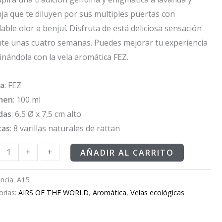
ja que te diluyen por sus multiples puertas con
able olor a benjuí. Disfruta de está deliciosa sensación
te unas cuatro semanas. Puedes mejorar tu experiencia
nándola con la vela aromática FEZ.
a
: FEZ
men
: 100 ml
das
: 6,5 Ø x 7,5 cm alto
tas
: 8 varillas naturales de rattan
+
+
AÑADIR AL CARRITO
ncia:
A15
orías:
AIRS OF THE WORLD
,
Aromática
,
Velas ecológicas