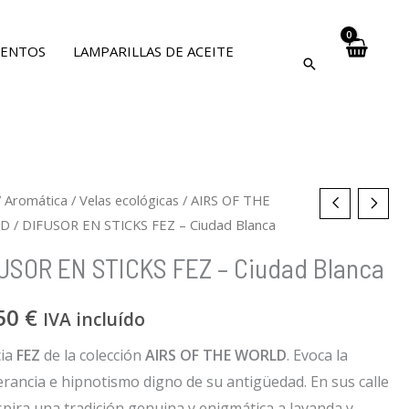
VENTOS
LAMPARILLAS DE ACEITE
s
SOR
/
Aromática
/
Velas ecológicas
/
AIRS OF THE
LD
/ DIFUSOR EN STICKS FEZ – Ciudad Blanca
ity
ity
KS
USOR EN STICKS FEZ – Ciudad Blanca
50
€
IVA incluído
d
cia
FEZ
de la colección
AIRS OF THE WORLD
. Evoca la
a
rancia e hipnotismo digno de su antigüedad. En sus calle
dad
spira una tradición genuina y enigmática a lavanda y