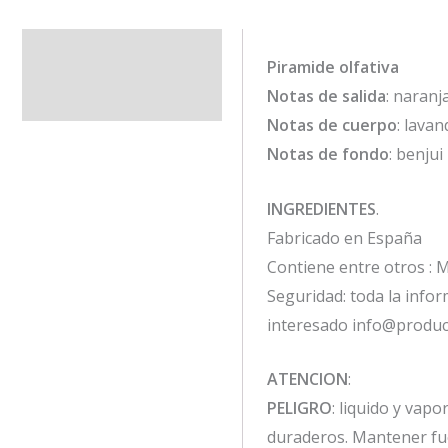
Descripción
Piramide olfativa
Notas de salida
: naranj
Información adicional
Notas de cuerpo
: lavan
Notas de fondo
: benjui
INGREDIENTES
.
Fabricado en España
Contiene entre otros : M
Seguridad: toda la infor
interesado info@product
ATENCION
:
PELIGRO
: liquido y vap
duraderos. Mantener fue