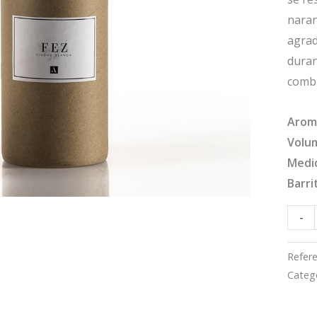
naran
agrad
duran
combi
Arom
Volu
Medi
Barri
-
-
Refere
Categ