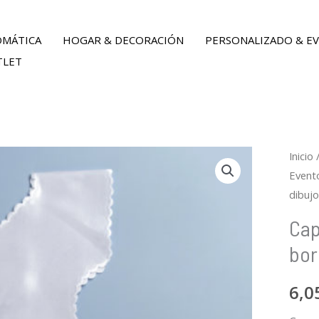
OMÁTICA
HOGAR & DECORACIÓN
PERSONALIZADO & E
TLET
Minu
Capa
Plus
Inicio
Event
Quant
para
Quant
dibuj
bauti
con
Cap
dibuj
bor
bord
canti
6,0