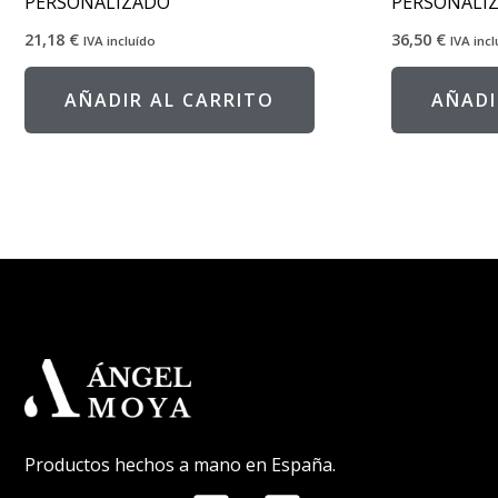
PERSONALIZADO
PERSONALI
21,18
€
36,50
€
IVA incluído
IVA inc
AÑADIR AL CARRITO
AÑADI
Productos hechos a mano en España.