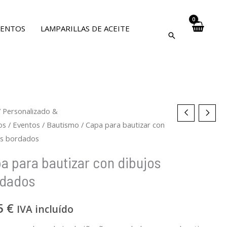
VENTOS
LAMPARILLAS DE ACEITE
s
/
Personalizado &
os
/
Eventos
/
Bautismo
/ Capa para bautizar con
ity
ity
os bordados
zar
a para bautizar con dibujos
os
dados
ados
dad
5
€
IVA incluído