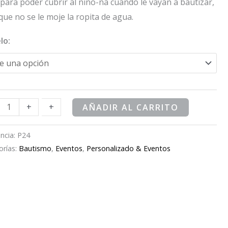
para poder cubrir al niño-ña cuando le vayan a bautizar,
que no se le moje la ropita de agua.
lo:
+
+
AÑADIR AL CARRITO
ncia:
P24
orías:
Bautismo
,
Eventos
,
Personalizado & Eventos