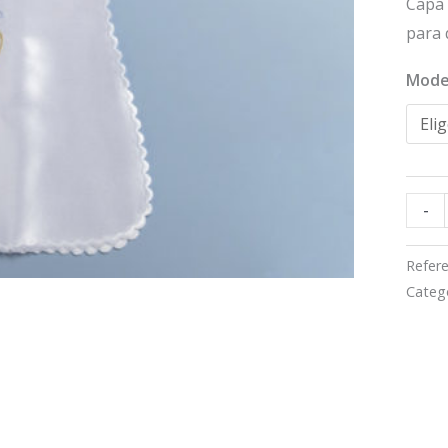
Capa 
para 
Mode
-
-
Refere
Categ